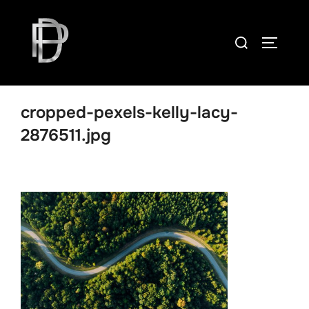
Skip
to
Search
TOGGLE
content
for:
cropped-pexels-kelly-lacy-
2876511.jpg