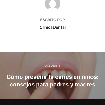
ESCRITO POR
ClinicaDental
Navegación
de
Previous
Previous
entradas
Cómo prevenir la caries en niños:
consejos para padres y madres