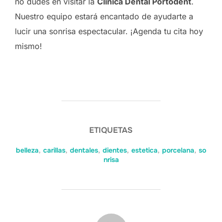
no dudes en visitar la
Clínica Dental Portodent
.
Nuestro equipo estará encantado de ayudarte a
lucir una sonrisa espectacular. ¡Agenda tu cita hoy
mismo!
ETIQUETAS
belleza
,
carillas
,
dentales
,
dientes
,
estetica
,
porcelana
,
so
nrisa
POST AUTHOR