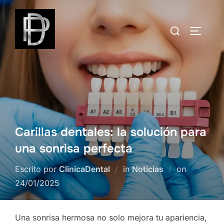
Skip
to
Search
TOGGLE
content
for:
Carillas dentales: la solución para
una sonrisa perfecta
Posted
Escrito por
ClinicaDental
in
Noticias
on
on
24/01/2025
Una sonrisa hermosa no solo mejora tu apariencia,