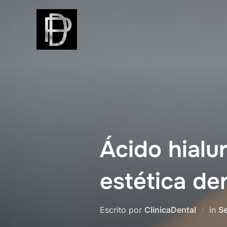
Skip
to
content
Ácido hialu
estética de
Escrito por
ClinicaDental
in
Se