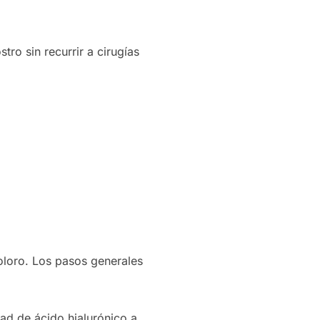
tro sin recurrir a cirugías
doloro. Los pasos generales
dad de ácido hialurónico a