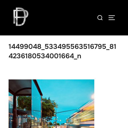
Skip
to
Search
TOGGLE
content
for:
14499048_533495563516795_81
4236180534001664_n