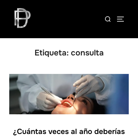
Skip
to
Search
TOGGLE
content
for:
Etiqueta:
consulta
¿Cuántas veces al año deberías