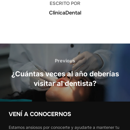
ESCRITO POR
ClinicaDental
Navegación
de
Previous
Previous
entradas
¿Cuántas veces al año deberías
visitar al dentista?
VENÍ A CONOCERNOS
Estamos ansiosos por conocerte y ayudarte a mantener tu