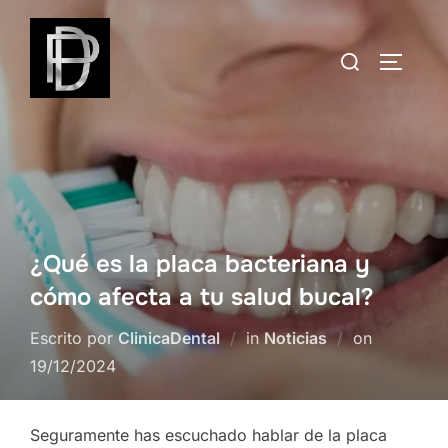
Skip
to
Search
TOGGLE
content
for:
¿Qué es la placa bacteriana y
cómo afecta a tu salud bucal?
Posted
Escrito por
ClinicaDental
in
Noticias
on
on
19/12/2024
Seguramente has escuchado hablar de la placa