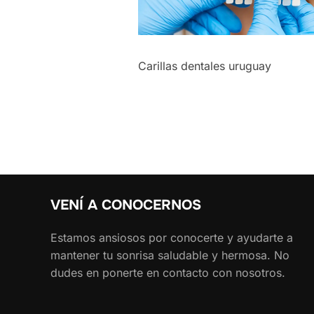
Carillas dentales uruguay
VENÍ A CONOCERNOS
Estamos ansiosos por conocerte y ayudarte a
mantener tu sonrisa saludable y hermosa. No
dudes en ponerte en contacto con nosotros.